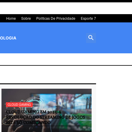
Home
Sobre
Politicas De Privacidade
Esporte 7
OLOGIA
CLOUD GAMING
CLOUD GAMING EM 2025: A
REVOLUÇÃO DO STREAMING DE JOGOS
ESTÁ SÓ COMEÇANDO