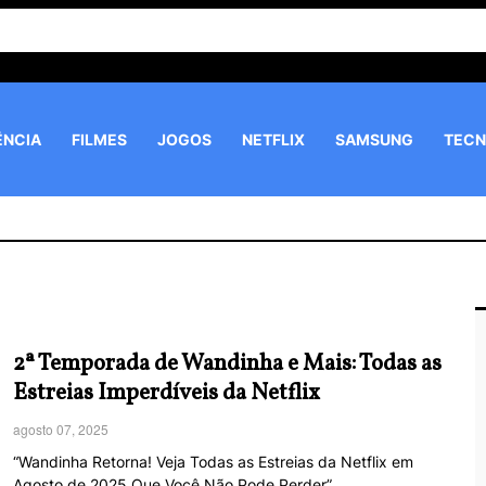
ÊNCIA
FILMES
JOGOS
NETFLIX
SAMSUNG
TECN
2ª Temporada de Wandinha e Mais: Todas as
Estreias Imperdíveis da Netflix
agosto 07, 2025
“Wandinha Retorna! Veja Todas as Estreias da Netflix em
Agosto de 2025 Que Você Não Pode Perder”…