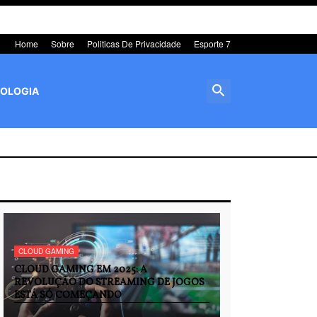
Home
Sobre
Politicas De Privacidade
Esporte 7
OLOGIA
CLOUD GAMING
CLOUD GAMING EM 2025: A
REVOLUÇÃO DO STREAMING DE JOGOS
ESTÁ SÓ COMEÇANDO