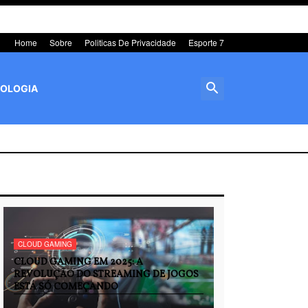
Home
Sobre
Politicas De Privacidade
Esporte 7
OLOGIA
CLOUD GAMING
CLOUD GAMING EM 2025: A
REVOLUÇÃO DO STREAMING DE JOGOS
ESTÁ SÓ COMEÇANDO