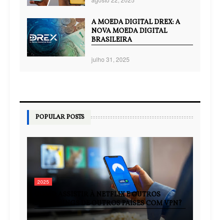
A MOEDA DIGITAL DREX: A
NOVA MOEDA DIGITAL
BRASILEIRA
julho 31, 2025
POPULAR POSTS
2025
COMO ASSISTIR À NETFLIX E OUTROS
STREAMINGS DE OUTROS PAÍSES COM VPN?